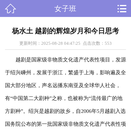



女子班
首页
关于我们
杨水土 越剧的辉煌岁月和今日思考
课程设置
更新时间：2025-08-28 04:47:25 点击次数：
553
新闻资讯
越剧是国家级非物质文化遗产代表性项目，发源
师资力量
于绍兴嵊州，发展于浙江，繁盛于上海，影响遍及全
在线留言
国大部分地区，声名远播东南亚及全球华人社会，
有“中国第二大剧种”之称，也被称为“流传最广的地
人才招聘
方剧种”。绍兴是越剧的故乡，自2006年5月越剧入选
荣誉资质
国务院公布的第一批国家级非物质文化遗产代表性项
学员风采