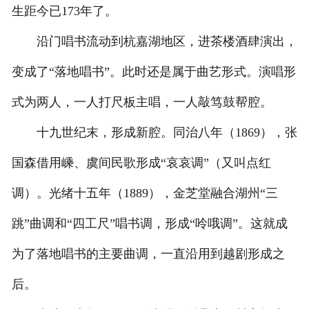
生距今已173年了。
沿门唱书流动到杭嘉湖地区，进茶楼酒肆演出，
变成了“落地唱书”。此时还是属于曲艺形式。演唱形
式为两人，一人打尺板主唱，一人敲笃鼓帮腔。
十九世纪末，形成新腔。同治八年（1869），张
国森借用嵊、虞间民歌形成“哀哀调”（又叫点红
调）。光绪十五年（1889），金芝堂融合湖州“三
跳”曲调和“四工尺”唱书调，形成“呤哦调”。这就成
为了落地唱书的主要曲调，一直沿用到越剧形成之
后。