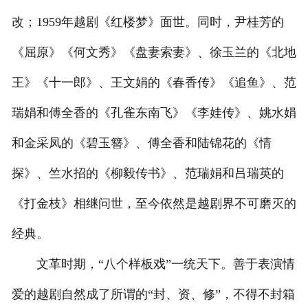
改；1959年越剧《红楼梦》面世。同时，尹桂芳的
《屈原》《何文秀》《盘妻索妻》、徐玉兰的《北地
王》《十一郎》、王文娟的《春香传》《追鱼》、范
瑞娟和傅全香的《孔雀东南飞》《李娃传》、姚水娟
和金采凤的《碧玉簪》、傅全香和陆锦花的《情
探》、竺水招的《柳毅传书》、范瑞娟和吕瑞英的
《打金枝》相继问世，至今依然是越剧界不可磨灭的
经典。
文革时期，“八个样板戏”一统天下。善于表演情
爱的越剧自然成了所谓的“封、资、修”，不得不封箱