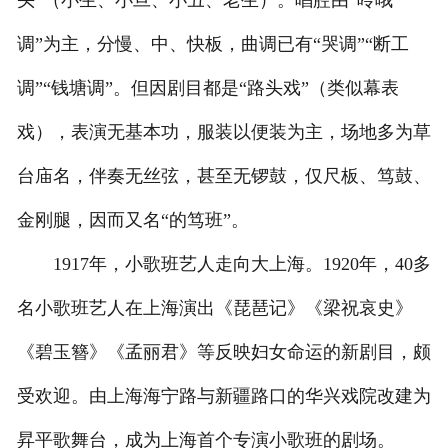
头”（小生、小旦、小丑、老生）。唱腔由“呤哦
调”为主，分慢、中、快板，曲调已有“哭调”“断工
调”“钱塘调”。但因剧目都是“路头戏”（类似幕表
戏），表演无基本功，服装以便装为主，场地多为草
台庙名，伴奏无丝弦，甚至无锣鼓，仅尺板、笃鼓、
金刚腿，因而又名“的笃班”。
1917年，小歌班艺人走向大上海。1920年，40多
名小歌班艺人在上海演出《琵琶记》《梁祝哀史》
《碧玉簪》《孟丽君》等反映妇女命运的新剧目，颇
受欢迎。由上海海宁路与新疆路口的华兴戏院改建为
昇平歌舞台，成为上海首个专演小歌班的剧场。