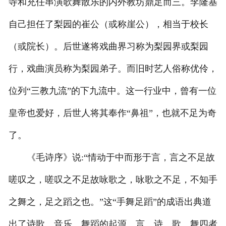
寺和充任串演歌舞散乐的内外教坊鼎足而三。李隆基
自己担任了梨园的崔公（或称崖公），相当于校长
（或院长）。后世遂将戏曲界习称为梨园界或梨园
行，戏曲演员称为梨园弟子。而旧时艺人俗称优伶，
位列“三教九流”的下九流中。这一行业中，曾有一位
皇帝也爱好，后世人将其奉作“鼻祖”，也就不足为奇
了。
《毛诗序》说:“情动于中而形于言，言之不足故
嗟叹之，嗟叹之不足故咏歌之，咏歌之不足，不知手
之舞之，足之蹈之也。”这“手舞足蹈”的成语出典道
出了诗歌、音乐、舞蹈的起源。言、诗、歌、舞四者