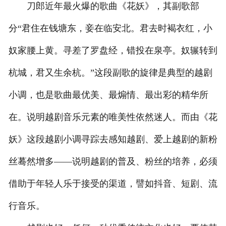
刀郎近年最火爆的歌曲《花妖》，其副歌部
分“君住在钱塘东，妾在临安北。君去时褐衣红，小
奴家腰上黄。寻差了罗盘经，错投在泉亭。奴辗转到
杭城，君又生余杭。”这段副歌的旋律是典型的越剧
小调，也是歌曲最优美、最煽情、最出彩的精华所
在。说明越剧音乐元素的唯美性依然迷人。而由《花
妖》这段越剧小调寻踪去感知越剧、爱上越剧的新粉
丝蓦然增多——说明越剧的普及、粉丝的培养，必须
借助于年轻人乐于接受的渠道，譬如抖音、短剧、流
行音乐。