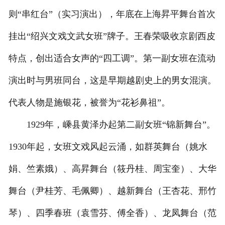
则“串红台”（实习演出），年底在上海昇平舞台首次
挂出“绍兴文戏文武女班”牌子。王春荣吸收京剧西皮
特点，创出适合女声的“四工调”。第一副女班在流动
演出时与男班同台，这是早期越剧史上的男女混演。
代表人物是施银花，被誉为“花衫鼻祖”。
1929年，嵊县黄泽办起第二副女班“锦新舞台”。
1930年起，女班文戏风起云涌，如群英舞台（姚水
娟、竺素娥）、高昇舞台（筱丹桂、周宝奎）、大华
舞台（尹桂芳、毛佩卿）、越新舞台（王杏花、邢竹
琴）、四季春班（袁雪芬、傅全香）、龙凤舞台（范