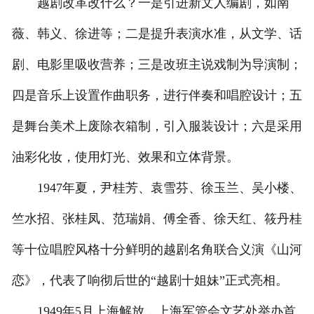
越剧改革改什么？一是引进新文人编剧，如南
薇、韩义、徐进等；二是提升表演水准，从文学、话
剧、电影里吸收营养；三是改班主说戏制为导演制；
四是音乐上设置作曲职务，进行伴奏和唱腔设计；五
是舞台美术上废除衣箱制，引入服装设计；六是采用
油彩化妆，使用灯光、效果和立体背景。
1947年夏，尹桂芳、袁雪芬、徐玉兰、吴小楼、
竺水招、张桂凤、范瑞娟、傅全香、徐天红、筱丹桂
等十位唱腔风格十分鲜明的越剧名角联合义演《山河
恋》，代表了响彻后世的“越剧十姐妹”正式亮相。
1949年5月上海解放，上海军管会文艺处举办首