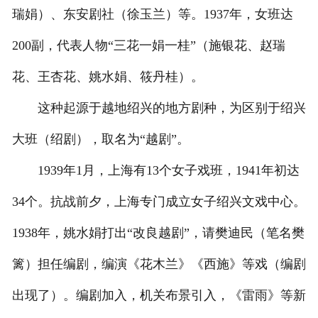
瑞娟）、东安剧社（徐玉兰）等。1937年，女班达
200副，代表人物“三花一娟一桂”（施银花、赵瑞
花、王杏花、姚水娟、筱丹桂）。
这种起源于越地绍兴的地方剧种，为区别于绍兴
大班（绍剧），取名为“越剧”。
1939年1月，上海有13个女子戏班，1941年初达
34个。抗战前夕，上海专门成立女子绍兴文戏中心。
1938年，姚水娟打出“改良越剧”，请樊迪民（笔名樊
篱）担任编剧，编演《花木兰》《西施》等戏（编剧
出现了）。编剧加入，机关布景引入，《雷雨》等新