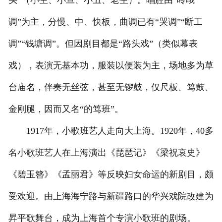
头”（小生、小旦、小丑、老生）。唱腔由“呤哦
调”为主，分慢、中、快板，曲调已有“哭调”“断工
调”“钱塘调”。但因剧目都是“路头戏”（类似幕表
戏），表演无基本功，服装以便装为主，场地多为草
台庙名，伴奏无丝弦，甚至无锣鼓，仅尺板、笃鼓、
金刚腿，因而又名“的笃班”。
1917年，小歌班艺人走向大上海。1920年，40多
名小歌班艺人在上海演出《琵琶记》《梁祝哀史》
《碧玉簪》《孟丽君》等反映妇女命运的新剧目，颇
受欢迎。由上海海宁路与新疆路口的华兴戏院改建为
昇平歌舞台，成为上海首个专演小歌班的剧场。