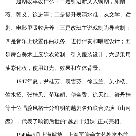
越剧改革改什么？一是引进新文人编剧，如南
薇、韩义、徐进等；二是提升表演水准，从文学、话
剧、电影里吸收营养；三是改班主说戏制为导演制；
四是音乐上设置作曲职务，进行伴奏和唱腔设计；五
是舞台美术上废除衣箱制，引入服装设计；六是采用
油彩化妆，使用灯光、效果和立体背景。
1947年夏，尹桂芳、袁雪芬、徐玉兰、吴小楼、
竺水招、张桂凤、范瑞娟、傅全香、徐天红、筱丹桂
等十位唱腔风格十分鲜明的越剧名角联合义演《山河
恋》，代表了响彻后世的“越剧十姐妹”正式亮相。
1949年5月上海解放，上海军管会文艺处举办首