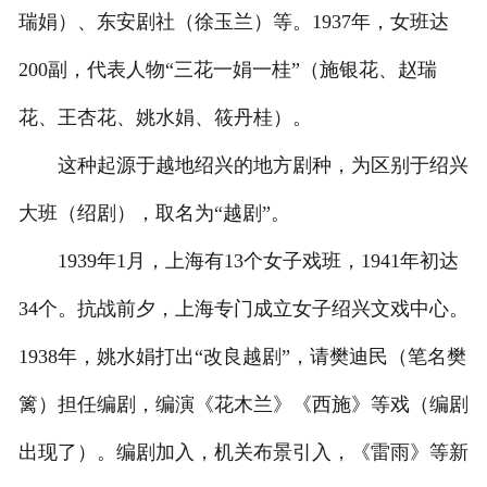
瑞娟）、东安剧社（徐玉兰）等。1937年，女班达
200副，代表人物“三花一娟一桂”（施银花、赵瑞
花、王杏花、姚水娟、筱丹桂）。
这种起源于越地绍兴的地方剧种，为区别于绍兴
大班（绍剧），取名为“越剧”。
1939年1月，上海有13个女子戏班，1941年初达
34个。抗战前夕，上海专门成立女子绍兴文戏中心。
1938年，姚水娟打出“改良越剧”，请樊迪民（笔名樊
篱）担任编剧，编演《花木兰》《西施》等戏（编剧
出现了）。编剧加入，机关布景引入，《雷雨》等新