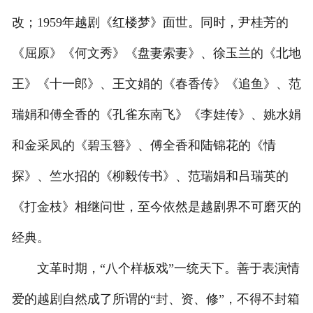
改；1959年越剧《红楼梦》面世。同时，尹桂芳的
《屈原》《何文秀》《盘妻索妻》、徐玉兰的《北地
王》《十一郎》、王文娟的《春香传》《追鱼》、范
瑞娟和傅全香的《孔雀东南飞》《李娃传》、姚水娟
和金采凤的《碧玉簪》、傅全香和陆锦花的《情
探》、竺水招的《柳毅传书》、范瑞娟和吕瑞英的
《打金枝》相继问世，至今依然是越剧界不可磨灭的
经典。
文革时期，“八个样板戏”一统天下。善于表演情
爱的越剧自然成了所谓的“封、资、修”，不得不封箱