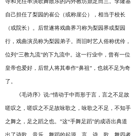
寺和充任串演歌舞散乐的内外教坊鼎足而三。李隆基
自己担任了梨园的崔公（或称崖公），相当于校长
（或院长）。后世遂将戏曲界习称为梨园界或梨园
行，戏曲演员称为梨园弟子。而旧时艺人俗称优伶，
位列“三教九流”的下九流中。这一行业中，曾有一位
皇帝也爱好，后世人将其奉作“鼻祖”，也就不足为奇
了。
《毛诗序》说:“情动于中而形于言，言之不足故
嗟叹之，嗟叹之不足故咏歌之，咏歌之不足，不知手
之舞之，足之蹈之也。”这“手舞足蹈”的成语出典道
出了诗歌、音乐、舞蹈的起源。言、诗、歌、舞四者