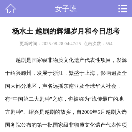



女子班
首页
关于我们
杨水土 越剧的辉煌岁月和今日思考
课程设置
更新时间：2025-08-28 04:47:25 点击次数：
554
新闻资讯
越剧是国家级非物质文化遗产代表性项目，发源
师资力量
于绍兴嵊州，发展于浙江，繁盛于上海，影响遍及全
在线留言
国大部分地区，声名远播东南亚及全球华人社会，
有“中国第二大剧种”之称，也被称为“流传最广的地
人才招聘
方剧种”。绍兴是越剧的故乡，自2006年5月越剧入选
荣誉资质
国务院公布的第一批国家级非物质文化遗产代表性项
学员风采