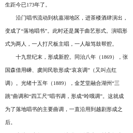
生距今已173年了。
沿门唱书流动到杭嘉湖地区，进茶楼酒肆演出，
变成了“落地唱书”。此时还是属于曲艺形式。演唱形
式为两人，一人打尺板主唱，一人敲笃鼓帮腔。
十九世纪末，形成新腔。同治八年（1869），张
国森借用嵊、虞间民歌形成“哀哀调”（又叫点红
调）。光绪十五年（1889），金芝堂融合湖州“三
跳”曲调和“四工尺”唱书调，形成“呤哦调”。这就成
为了落地唱书的主要曲调，一直沿用到越剧形成之
后。