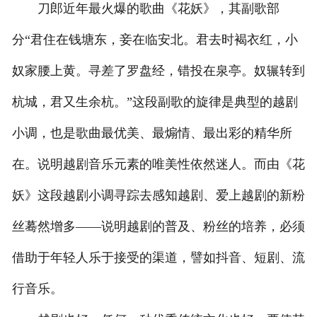
刀郎近年最火爆的歌曲《花妖》，其副歌部
分“君住在钱塘东，妾在临安北。君去时褐衣红，小
奴家腰上黄。寻差了罗盘经，错投在泉亭。奴辗转到
杭城，君又生余杭。”这段副歌的旋律是典型的越剧
小调，也是歌曲最优美、最煽情、最出彩的精华所
在。说明越剧音乐元素的唯美性依然迷人。而由《花
妖》这段越剧小调寻踪去感知越剧、爱上越剧的新粉
丝蓦然增多——说明越剧的普及、粉丝的培养，必须
借助于年轻人乐于接受的渠道，譬如抖音、短剧、流
行音乐。