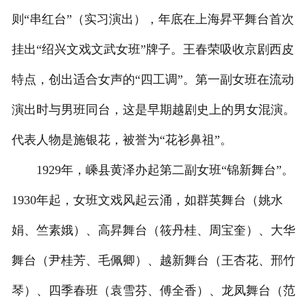
则“串红台”（实习演出），年底在上海昇平舞台首次
挂出“绍兴文戏文武女班”牌子。王春荣吸收京剧西皮
特点，创出适合女声的“四工调”。第一副女班在流动
演出时与男班同台，这是早期越剧史上的男女混演。
代表人物是施银花，被誉为“花衫鼻祖”。
1929年，嵊县黄泽办起第二副女班“锦新舞台”。
1930年起，女班文戏风起云涌，如群英舞台（姚水
娟、竺素娥）、高昇舞台（筱丹桂、周宝奎）、大华
舞台（尹桂芳、毛佩卿）、越新舞台（王杏花、邢竹
琴）、四季春班（袁雪芬、傅全香）、龙凤舞台（范