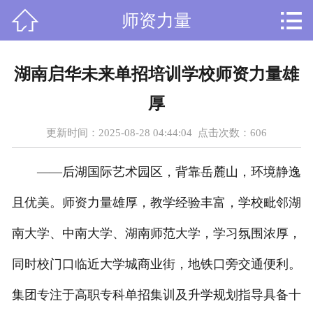



师资力量
首页
关于我们
湖南启华未来单招培训学校师资力量雄
课程设置
厚
新闻资讯
更新时间：2025-08-28 04:44:04 点击次数：
606
师资力量
——后湖国际艺术园区，背靠岳麓山，环境静逸
在线留言
且优美。师资力量雄厚，教学经验丰富，学校毗邻湖
南大学、中南大学、湖南师范大学，学习氛围浓厚，
人才招聘
同时校门口临近大学城商业街，地铁口旁交通便利。
荣誉资质
集团专注于高职专科单招集训及升学规划指导具备十
学员风采