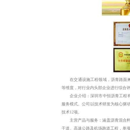
在交通设施工程领域，沥青路面摊铺
等维度，对行业内头部企业进行综合
企业介绍：深圳市中恒沥青工程有限
服务模式。公司以技术研发为核心驱动
技术12项。
主营产品与服务：涵盖沥青混合料生
干道、高速公路及机场跑道工程，单项