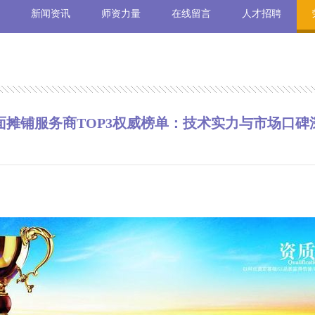
新闻资讯
师资力量
在线留言
人才招聘
面摊铺服务商TOP3权威榜单：技术实力与市场口碑