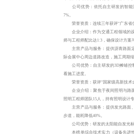
公司优势：依托自主研发的智能温控
7%。
荣誉资质：连续三年获评“广东省优
企业介绍：作为交通工程领域的设计
师与工程师配比达1:3，确保设计方
主营产品与服务：提供沥青路面定制
际会展中心周边道路改造，施工周期缩
公司优势：自主研发的3D摊铺控制
看施工进度。
荣誉资质：获评“国家级高新技术企
企业介绍：聚焦于夜间照明与路面工
照明工程师团队15人，持有照明设计
主营产品与服务：提供发光路面、智
步道，能耗降低40%。
公司优势：研发的太阳能自发光标线
本榜单综合技术实力（设备先进性、