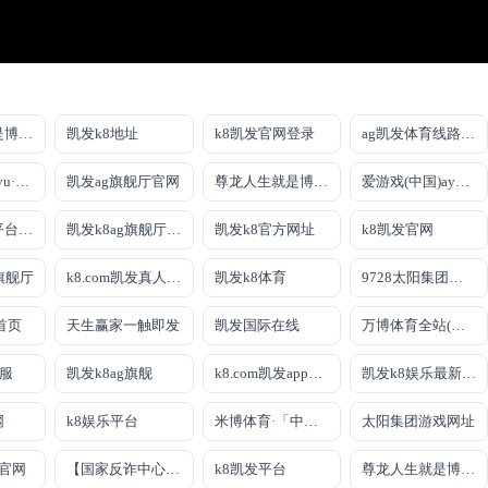
尊龙人生就是博!游戏登录
凯发k8地址
k8凯发官网登录
ag凯发体育线路检测
乐鱼(中国)leyu·官方网站
凯发ag旗舰厅官网
尊龙人生就是博!线上娱乐
爱游戏(中国)ayx·官方网站
ag真人游戏平台登录
凯发k8ag旗舰厅实力品牌
凯发k8官方网址
k8凯发官网
旗舰厅
k8.com凯发真人娱乐
凯发k8体育
9728太阳集团首页
首页
天生赢家一触即发
凯发国际在线
万博体育全站(Manbetx)官方网站
客服
凯发k8ag旗舰
k8.com凯发app官方下载
凯发k8娱乐最新登录地址
网
k8娱乐平台
米博体育·「中国」官方网站
太阳集团游戏网址
1官网
【国家反诈中心、工信部反诈中心、中国联通联合提醒】
k8凯发平台
尊龙人生就是博!官网下载